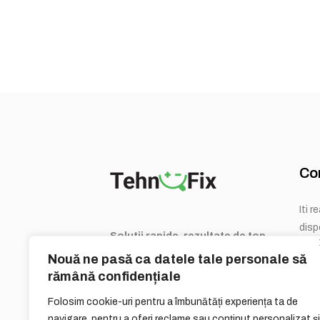
Co
Iti 
dispo
Solutii rapide, rezultate de top,
experti TehnoFix.
+40
Nouă ne pasă ca datele tale personale să
cont
rămână confidențiale
Folosim cookie-uri pentru a îmbunătăți experiența ta de
navigare, pentru a oferi reclame sau conținut personalizat și