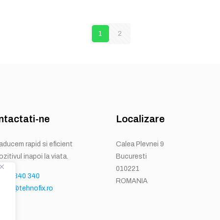
1
2
ntactati-ne
Localizare
readucem rapid si eficient
Calea Plevnei 9
zitivul inapoi la viata.
Bucuresti
010221
 731 340 340
ROMANIA
act@tehnofix.ro