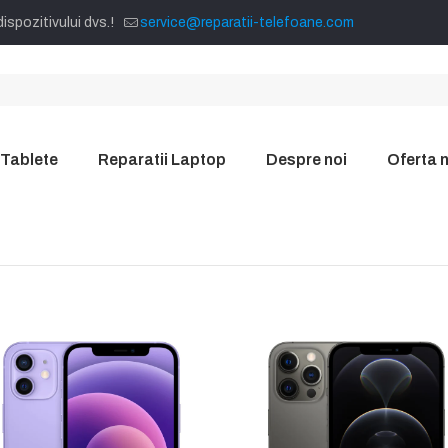
ispozitivului dvs.!
service@reparatii-telefoane.com
 Tablete
Reparatii Laptop
Despre noi
Oferta 