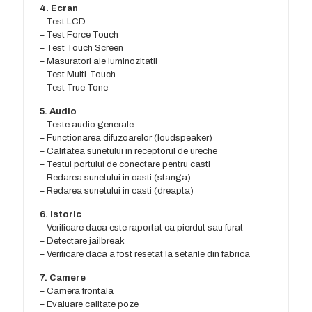
4. Ecran
– Test LCD
– Test Force Touch
– Test Touch Screen
– Masuratori ale luminozitatii
– Test Multi-Touch
– Test True Tone
5. Audio
– Teste audio generale
– Functionarea difuzoarelor (loudspeaker)
– Calitatea sunetului in receptorul de ureche
– Testul portului de conectare pentru casti
– Redarea sunetului in casti (stanga)
– Redarea sunetului in casti (dreapta)
6. Istoric
– Verificare daca este raportat ca pierdut sau furat
– Detectare jailbreak
– Verificare daca a fost resetat la setarile din fabrica
7. Camere
– Camera frontala
– Evaluare calitate poze