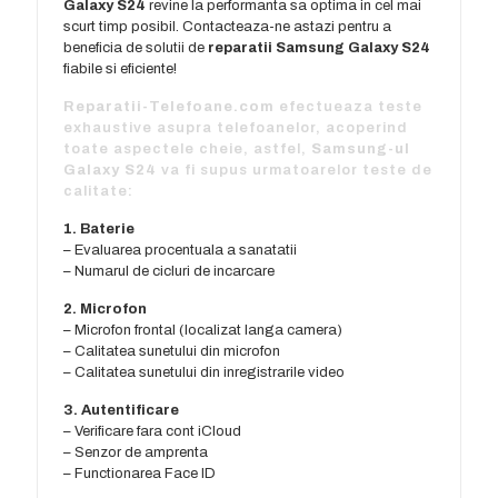
Galaxy S24
revine la performanta sa optima in cel mai
scurt timp posibil. Contacteaza-ne astazi pentru a
beneficia de solutii de
reparatii Samsung Galaxy S24
fiabile si eficiente!
Reparatii-Telefoane.com
efectueaza teste
exhaustive asupra telefoanelor, acoperind
toate aspectele cheie, astfel,
Samsung-ul
Galaxy S24
va fi supus urmatoarelor teste de
calitate:
1. Baterie
– Evaluarea procentuala a sanatatii
– Numarul de cicluri de incarcare
2. Microfon
– Microfon frontal (localizat langa camera)
– Calitatea sunetului din microfon
– Calitatea sunetului din inregistrarile video
3. Autentificare
– Verificare fara cont iCloud
– Senzor de amprenta
– Functionarea Face ID