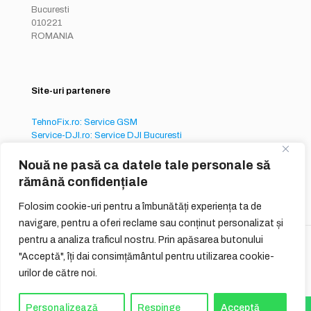
Bucuresti
010221
ROMANIA
Site-uri partenere
TehnoFix.ro: Service GSM
Service-DJI.ro: Service DJI Bucuresti
Service-iPhone.ro: Service iPhone București
Nouă ne pasă ca datele tale personale să
rămână confidențiale
Folosim cookie-uri pentru a îmbunătăți experiența ta de
navigare, pentru a oferi reclame sau conținut personalizat și
pentru a analiza traficul nostru. Prin apăsarea butonului
© 2026
QUIQ ONLINE SERVICES S.R.L.
"Acceptă", îți dai consimțământul pentru utilizarea cookie-
urilor de către noi.
Reguli Generale
Termeni si Conditii de Utilizare
Politica de Confidentialitate
GDPR
Politici cookie-uri
Personalizează
Respinge
Acceptă