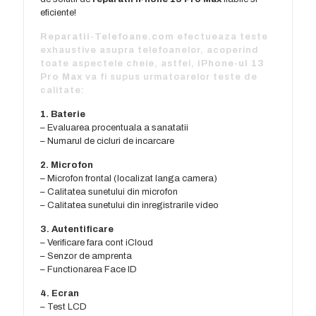
eficiente!
Reparatii-Telefoane.com
efectueaza teste
exhaustive asupra telefoanelor, acoperind
toate aspectele cheie, astfel,
iPhone-ul 13
Pro Max
va fi supus urmatoarelor teste de
calitate:
1. Baterie
– Evaluarea procentuala a sanatatii
– Numarul de cicluri de incarcare
2. Microfon
– Microfon frontal (localizat langa camera)
– Calitatea sunetului din microfon
– Calitatea sunetului din inregistrarile video
3. Autentificare
– Verificare fara cont iCloud
– Senzor de amprenta
– Functionarea Face ID
4. Ecran
– Test LCD