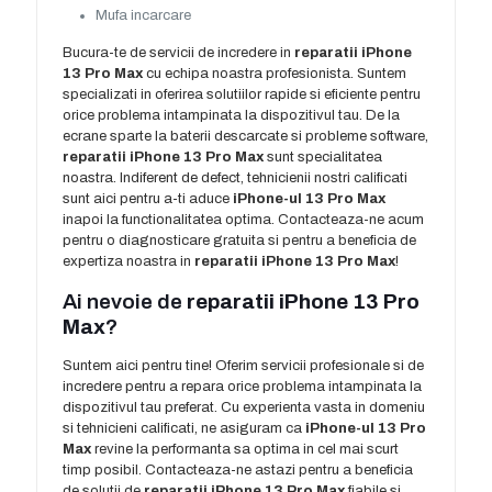
Mufa incarcare
Bucura-te de servicii de incredere in
reparatii iPhone
13 Pro Max
cu echipa noastra profesionista. Suntem
specializati in oferirea solutiilor rapide si eficiente pentru
orice problema intampinata la dispozitivul tau. De la
ecrane sparte la baterii descarcate si probleme software,
reparatii iPhone 13 Pro Max
sunt specialitatea
noastra. Indiferent de defect, tehnicienii nostri calificati
sunt aici pentru a-ti aduce
iPhone-ul 13 Pro Max
inapoi la functionalitatea optima. Contacteaza-ne acum
pentru o diagnosticare gratuita si pentru a beneficia de
expertiza noastra in
reparatii iPhone 13 Pro Max
!
Ai nevoie de
reparatii iPhone 13 Pro
Max
?
Suntem aici pentru tine! Oferim servicii profesionale si de
incredere pentru a repara orice problema intampinata la
dispozitivul tau preferat. Cu experienta vasta in domeniu
si tehnicieni calificati, ne asiguram ca
iPhone-ul 13 Pro
Max
revine la performanta sa optima in cel mai scurt
timp posibil. Contacteaza-ne astazi pentru a beneficia
de solutii de
reparatii iPhone 13 Pro Max
fiabile si