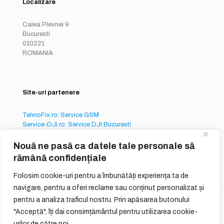
Localizare
Calea Plevnei 9
Bucuresti
010221
ROMANIA
Site-uri partenere
TehnoFix.ro: Service GSM
Service-DJI.ro: Service DJI Bucuresti
Service-iPhone.ro: Service iPhone București
Nouă ne pasă ca datele tale personale să
rămână confidențiale
Folosim cookie-uri pentru a îmbunătăți experiența ta de
navigare, pentru a oferi reclame sau conținut personalizat și
pentru a analiza traficul nostru. Prin apăsarea butonului
© 2026
QUIQ ONLINE SERVICES S.R.L.
"Acceptă", îți dai consimțământul pentru utilizarea cookie-
urilor de către noi.