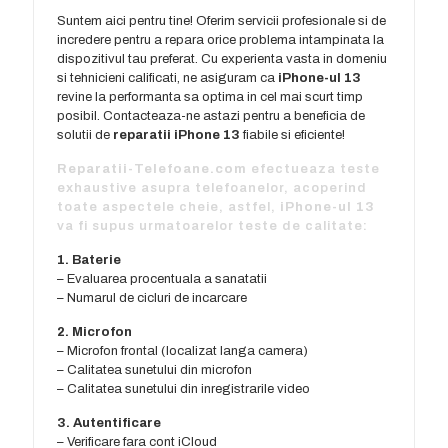
Suntem aici pentru tine! Oferim servicii profesionale si de
incredere pentru a repara orice problema intampinata la
dispozitivul tau preferat. Cu experienta vasta in domeniu
si tehnicieni calificati, ne asiguram ca
iPhone-ul 13
revine la performanta sa optima in cel mai scurt timp
posibil. Contacteaza-ne astazi pentru a beneficia de
solutii de
reparatii iPhone 13
fiabile si eficiente!
Reparatii-Telefoane.com
efectueaza teste
exhaustive asupra telefoanelor, acoperind
toate aspectele cheie, astfel,
iPhone-ul 13
va fi supus urmatoarelor teste de calitate:
1. Baterie
– Evaluarea procentuala a sanatatii
– Numarul de cicluri de incarcare
2. Microfon
– Microfon frontal (localizat langa camera)
– Calitatea sunetului din microfon
– Calitatea sunetului din inregistrarile video
3. Autentificare
– Verificare fara cont iCloud