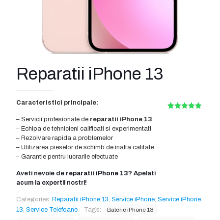
Reparatii iPhone 13
Caracteristici principale:
Rated
1
5.00
– Servicii profesionale de
reparatii iPhone 13
out of 5
based on
– Echipa de tehnicieni calificati si experimentati
customer
– Rezolvare rapida a problemelor
rating
– Utilizarea pieselor de schimb de inalta calitate
– Garantie pentru lucrarile efectuate
Aveti nevoie de
reparatii iPhone 13
? Apelati
acum la expertii nostri!
Categories:
Reparatii iPhone 13
,
Service iPhone
,
Service iPhone
13
,
Service Telefoane
Tags:
Baterie iPhone 13