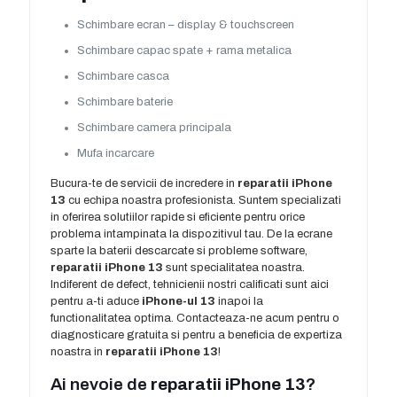
Schimbare ecran – display & touchscreen
Schimbare capac spate + rama metalica
Schimbare casca
Schimbare baterie
Schimbare camera principala
Mufa incarcare
Bucura-te de servicii de incredere in
reparatii iPhone
13
cu echipa noastra profesionista. Suntem specializati
in oferirea solutiilor rapide si eficiente pentru orice
problema intampinata la dispozitivul tau. De la ecrane
sparte la baterii descarcate si probleme software,
reparatii iPhone 13
sunt specialitatea noastra.
Indiferent de defect, tehnicienii nostri calificati sunt aici
pentru a-ti aduce
iPhone-ul 13
inapoi la
functionalitatea optima. Contacteaza-ne acum pentru o
diagnosticare gratuita si pentru a beneficia de expertiza
noastra in
reparatii iPhone 13
!
Ai nevoie de
reparatii iPhone 13
?