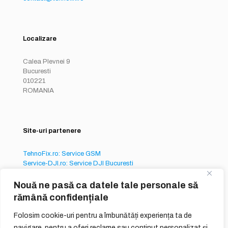
Localizare
Calea Plevnei 9
Bucuresti
010221
ROMANIA
Site-uri partenere
TehnoFix.ro: Service GSM
Service-DJI.ro: Service DJI Bucuresti
Service-iPhone.ro: Service iPhone București
Nouă ne pasă ca datele tale personale să
rămână confidențiale
Folosim cookie-uri pentru a îmbunătăți experiența ta de
navigare, pentru a oferi reclame sau conținut personalizat și