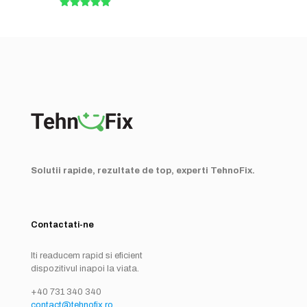
Rated
5.00
out of 5
Solutii rapide, rezultate de top, experti TehnoFix.
Contactati-ne
Iti readucem rapid si eficient
dispozitivul inapoi la viata.
+40 731 340 340
contact@tehnofix.ro