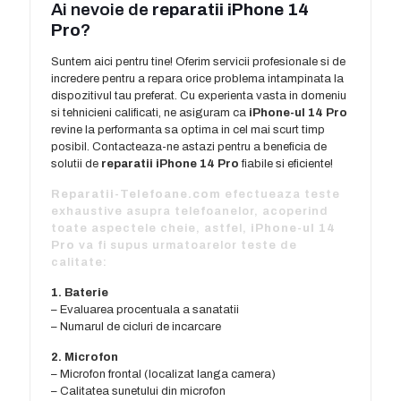
Ai nevoie de
reparatii iPhone 14
Pro
?
Suntem aici pentru tine! Oferim servicii profesionale si de
incredere pentru a repara orice problema intampinata la
dispozitivul tau preferat. Cu experienta vasta in domeniu
si tehnicieni calificati, ne asiguram ca
iPhone-ul 14 Pro
revine la performanta sa optima in cel mai scurt timp
posibil. Contacteaza-ne astazi pentru a beneficia de
solutii de
reparatii iPhone 14 Pro
fiabile si eficiente!
Reparatii-Telefoane.com
efectueaza teste
exhaustive asupra telefoanelor, acoperind
toate aspectele cheie, astfel,
iPhone-ul 14
Pro
va fi supus urmatoarelor teste de
calitate:
1. Baterie
– Evaluarea procentuala a sanatatii
– Numarul de cicluri de incarcare
2. Microfon
– Microfon frontal (localizat langa camera)
– Calitatea sunetului din microfon