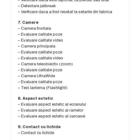
– Verificare daca este raportat ca pierdut sau furat
– Detectare jailbreak
– Verificare daca a fost resetat la setarile din fabrica
7. Camere
– Camera frontala
– Evaluare calitate poze
– Evaluare calitate video
– Camera principala
– Evaluare calitate poze
– Evaluare calitate video
– Camera teleobiectiv (zoom)
– Evaluare calitate poze
– Camera UltraWide
– Evaluare calitate poze
– Test lanterna (Flashlight)
8. Aspect estetic
– Evaluare aspect estetic al ecranului
– Evaluare aspect estetic al ramelor
– Evaluare aspect estetic al carcasei
9. Contact cu lichide
– Contact cu lichide