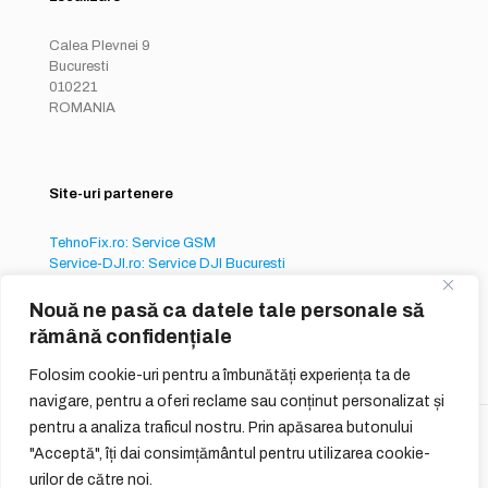
Calea Plevnei 9
Bucuresti
010221
ROMANIA
Site-uri partenere
TehnoFix.ro: Service GSM
Service-DJI.ro: Service DJI Bucuresti
Service-iPhone.ro: Service iPhone București
Nouă ne pasă ca datele tale personale să
rămână confidențiale
Folosim cookie-uri pentru a îmbunătăți experiența ta de
navigare, pentru a oferi reclame sau conținut personalizat și
pentru a analiza traficul nostru. Prin apăsarea butonului
© 2026
QUIQ ONLINE SERVICES S.R.L.
"Acceptă", îți dai consimțământul pentru utilizarea cookie-
urilor de către noi.
Reguli Generale
Termeni si Conditii de Utilizare