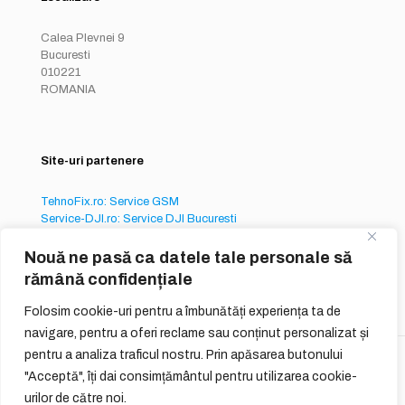
Calea Plevnei 9
Bucuresti
010221
ROMANIA
Site-uri partenere
TehnoFix.ro: Service GSM
Service-DJI.ro: Service DJI Bucuresti
Service-iPhone.ro: Service iPhone București
Nouă ne pasă ca datele tale personale să
rămână confidențiale
Folosim cookie-uri pentru a îmbunătăți experiența ta de
navigare, pentru a oferi reclame sau conținut personalizat și
pentru a analiza traficul nostru. Prin apăsarea butonului
© 2026
QUIQ ONLINE SERVICES S.R.L.
"Acceptă", îți dai consimțământul pentru utilizarea cookie-
urilor de către noi.
Reguli Generale
Termeni si Conditii de Utilizare