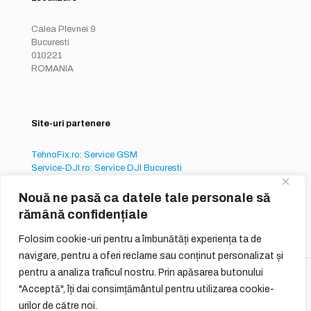
Calea Plevnei 9
Bucuresti
010221
ROMANIA
Site-uri partenere
TehnoFix.ro: Service GSM
Service-DJI.ro: Service DJI Bucuresti
Service-iPhone.ro: Service iPhone București
Nouă ne pasă ca datele tale personale să
rămână confidențiale
Folosim cookie-uri pentru a îmbunătăți experiența ta de
navigare, pentru a oferi reclame sau conținut personalizat și
pentru a analiza traficul nostru. Prin apăsarea butonului
© 2026
QUIQ ONLINE SERVICES S.R.L.
"Acceptă", îți dai consimțământul pentru utilizarea cookie-
urilor de către noi.
Reguli Generale
Termeni si Conditii de Utilizare