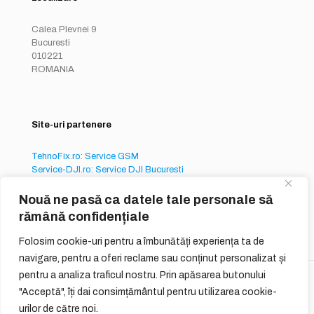
Calea Plevnei 9
Bucuresti
010221
ROMANIA
Site-uri partenere
TehnoFix.ro: Service GSM
Service-DJI.ro: Service DJI Bucuresti
Service-iPhone.ro: Service iPhone București
Nouă ne pasă ca datele tale personale să
rămână confidențiale
Folosim cookie-uri pentru a îmbunătăți experiența ta de
navigare, pentru a oferi reclame sau conținut personalizat și
pentru a analiza traficul nostru. Prin apăsarea butonului
© 2026
QUIQ ONLINE SERVICES S.R.L.
"Acceptă", îți dai consimțământul pentru utilizarea cookie-
urilor de către noi.
Reguli Generale
Termeni si Conditii de Utilizare