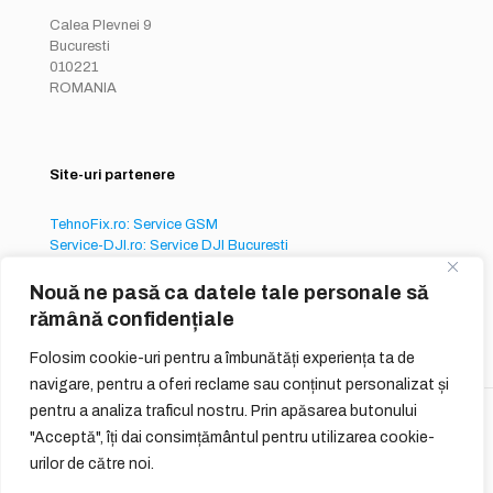
Calea Plevnei 9
Bucuresti
010221
ROMANIA
Site-uri partenere
TehnoFix.ro: Service GSM
Service-DJI.ro: Service DJI Bucuresti
Service-iPhone.ro: Service iPhone București
Nouă ne pasă ca datele tale personale să
rămână confidențiale
Folosim cookie-uri pentru a îmbunătăți experiența ta de
navigare, pentru a oferi reclame sau conținut personalizat și
pentru a analiza traficul nostru. Prin apăsarea butonului
© 2026
QUIQ ONLINE SERVICES S.R.L.
"Acceptă", îți dai consimțământul pentru utilizarea cookie-
urilor de către noi.
Reguli Generale
Termeni si Conditii de Utilizare
Politica de Confidentialitate
GDPR
Politici cookie-uri